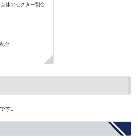
株全体のセクター割合
配金
のです。