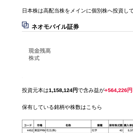
日本株は高配当株をメインに個別株へ投資し
ネオモバイル証券
投資元本は
1,158,124円
で含み益が
+564,226円
保有している銘柄や株数はこちら