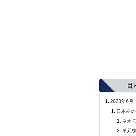
目
2023年6
日本株の
ネオ
単元