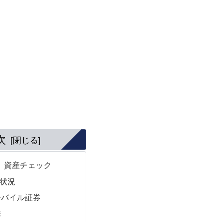
次
月 資産チェック
状況
モバイル証券
株